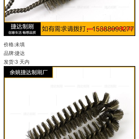
册
展
司
友
示
视
情
频
链
价格:未填
接
品牌:捷达
发货:3 天内