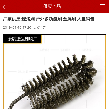
供应产品
厂家供应 烧烤刷 户外多功能刷 金属刷 大量销售
网
2019-01-16 17:20 浏览:
174
站
公
首
司
供
页
介
应
新
绍
产
闻
联
品
中
系
公
心
方
司
品
式
相
牌
公