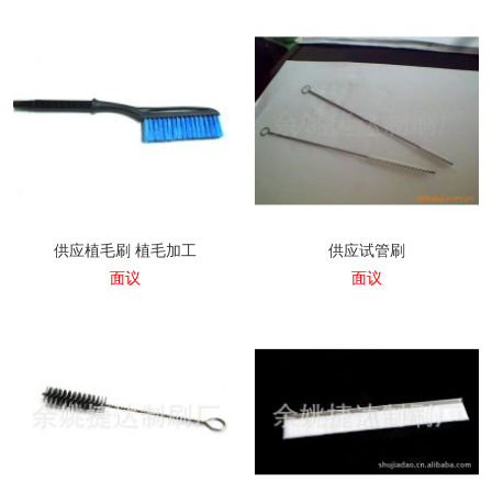
册
展
司
友
示
视
情
频
链
接
供应植毛刷 植毛加工
供应试管刷
面议
面议