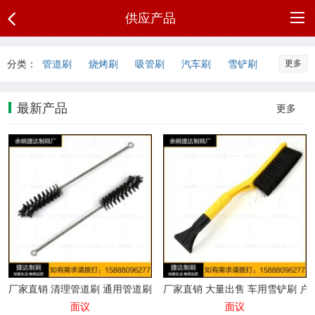
供应产品
网
分类：
管道刷
烧烤刷
吸管刷
汽车刷
雪铲刷
更多
奶瓶刷
奶瓶刷杯
瓶刷
试管刷
水杯刷
站
公
水壶刷
铁皮条刷
各种植毛刷
其他刷
最新产品
更多
首
司
供
未分类
页
介
应
新
绍
产
闻
联
品
中
系
公
心
方
司
品
厂家直销 清理管道刷 通用管道刷 家用管道刷
厂家直销 大量出售 车用雪铲刷 户
式
相
牌
公
面议
面议