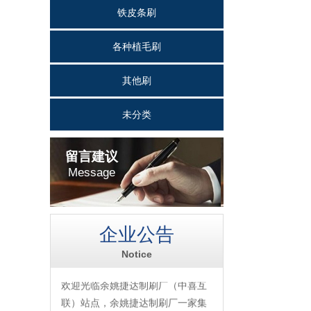
铁皮条刷
各种植毛刷
其他刷
未分类
留言建议
Message
企业公告
Notice
欢迎光临余姚捷达制刷厂（中喜互
联）站点，余姚捷达制刷厂一家集