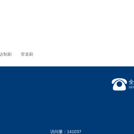
达制刷
管道刷
全
SE
访问量：141037