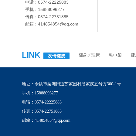
电话：0574-22225883
手机：15888096277
传真：0574-22751885
邮箱：414854854@qq.com
LINK
翻身护理床
毛巾架
捷
友情链接
地址：余姚市梨洲街道苏家园村潘家溪五号方300-1号
手机：15888096277
电话：0574-22225883
传真：0574-22751885
邮箱：414854854@qq.com