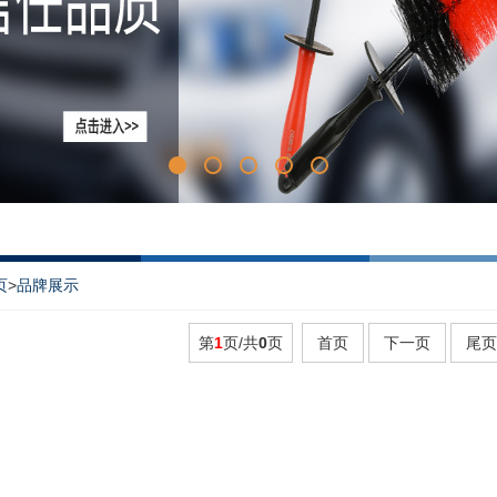
页
>
品牌展示
第
1
页/共
0
页
首页
下一页
尾